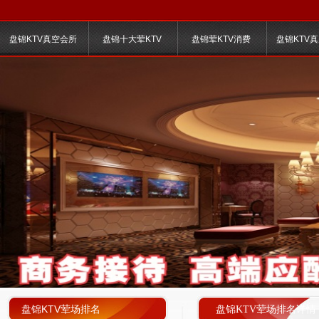
盘锦KTV真空会所
盘锦十大荤KTV
盘锦荤KTV消费
盘锦KTV
盘锦KTV荤场排名
盘锦KTV荤场排名详情