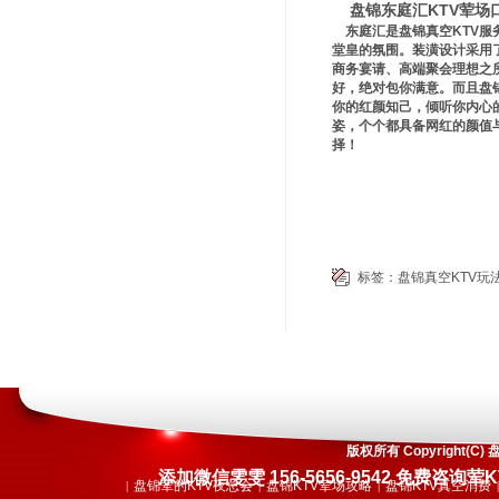
盘锦东庭汇KTV荤场
东庭汇是盘锦真空KTV服
堂皇的氛围。装潢设计采用
商务宴请、高端聚会理想之
好，绝对包你满意。而且盘
你的红颜知己，倾听你内心
姿，个个都具备网红的颜值与
择！
标签：
盘锦真空KTV玩
版权所有 Copyright
添加微信雯雯 156-5656-9542 免费
盘锦荤的KTV夜总会
盘锦KTV荤场攻略
盘锦KTV真空消费
|
|
|